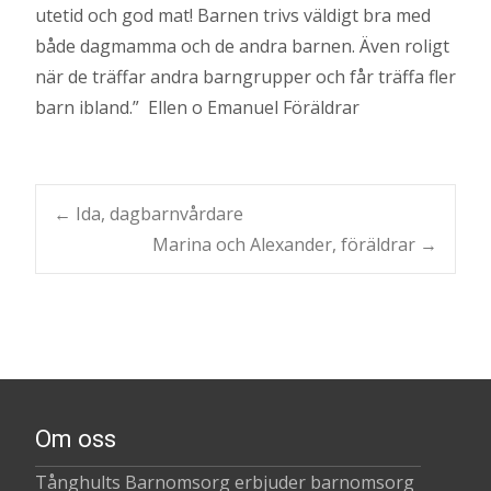
utetid och god mat! Barnen trivs väldigt bra med
både dagmamma och de andra barnen. Även roligt
när de träffar andra barngrupper och får träffa fler
barn ibland.” Ellen o Emanuel Föräldrar
Post
←
Ida, dagbarnvårdare
Marina och Alexander, föräldrar
→
navigation
Om oss
Tånghults Barnomsorg erbjuder barnomsorg